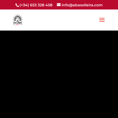
(+34) 653 328 458
info@abasolleira.com
Home
/ Shop
Shop
Sorted
Showing all 4 results
by
latest