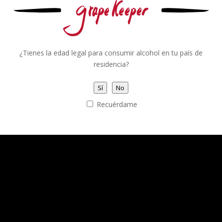
¿Tienes la edad legal para consumir alcohol en tu país de
residencia?
Sí
No
Recuérdame
Aba Solleira 2021. Box of 6 bottles
105,00
€
IVA incluido
Rated
5.00
out of 5